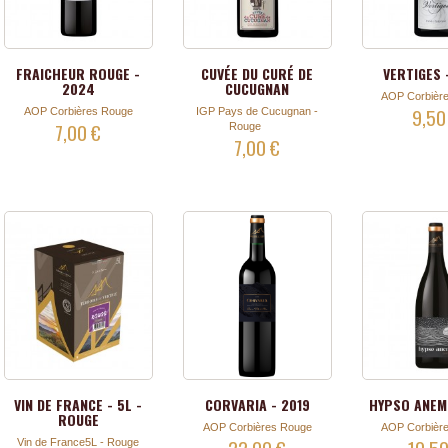
FRAICHEUR ROUGE -
CUVÉE DU CURÉ DE
VERTIGES 
2024
CUCUGNAN
AOP Corbièr
9,50
AOP Corbières Rouge
IGP Pays de Cucugnan -
7,00 €
Rouge
7,00 €
VIN DE FRANCE - 5L -
CORVARIA - 2019
HYPSO ANEM
ROUGE
AOP Corbières Rouge
AOP Corbièr
22,00 €
10,50
Vin de France5L - Rouge