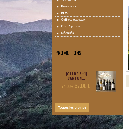
Promotions
BIBS
Coffrets cadeaux
Offre Spéciale
Médaillés
PROMOTIONS
[OFFRE 5+1]
CARTON...
67,00 €
74,00 €
Toutes les promos