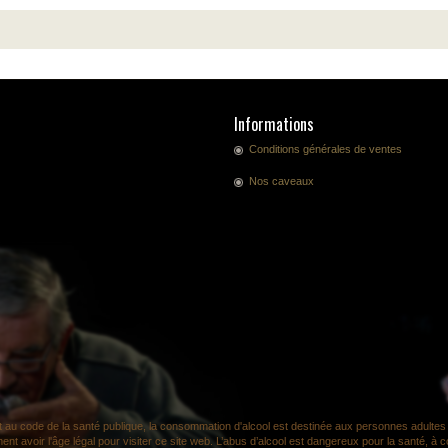
Informations
Conditions générales de ventes
Nos caveaux
au code de la santé publique, la consommation d'alcool est destinée aux personnes adultes 
nt avoir l'âge légal pour visiter ce site web. L’abus d’alcool est dangereux pour la santé, 