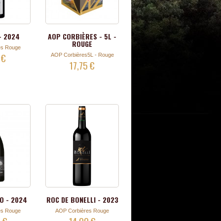
- 2024
AOP CORBIÈRES - 5L -
ROUGE
es Rouge
 €
AOP Corbières5L - Rouge
17,75 €
O - 2024
ROC DE BONELLI - 2023
es Rouge
AOP Corbières Rouge
 €
14,00 €