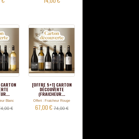
] CARTON
[OFFRE 5+1] CARTON
ERTE
DÉCOUVERTE
UR...
(FRAICHEUR...
heur Blanc
Offert : Fraicheur Rouge
67,00 €
74,00 €
74,00 €