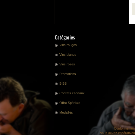
Catégories
Vins rouges
Vins blancs
Vins rosés
Promotions
BIBS
Coffrets cadeaux
Offre Spéciale
Médaillés
Conformément 
Vous devez impérativeme